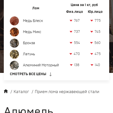
Вывоз и демонтаж лома
Цена за 1 кг, руб
Лом
Физ.лицо
Юр.лицо
Закупка кабеля
767
775
Медь Блеск
Закупка оргтехники и оборудования
737
745
Медь Микс
Контакты
554
560
Бронза
Заказать обратный звонок
470
475
Латунь
Прием лома цветных и черных металлов в Санкт-Петербурге
138
140
Алюминий Моторный
8 (931) 328-09-95
СМОТРЕТЬ ВСЕ ЦЕНЫ
офис:
Шоссе Революции, дом 88, литера К офис 2
mi@metalfree.ru
/
Каталог
/
Прием лома нержавеющей стали
Алюмель