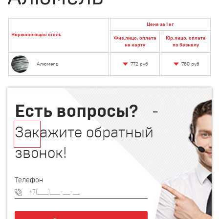
Цена за 1 кг
Нержавеющая сталь
Физ.лицо, оплата
Юр.лицо, оплата
на карту
по безналу
772 руб
780 руб
Алюмель
Есть вопросы?
-
Закажите обратный
звонок!
Телефон